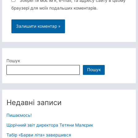
Зберегти моє ім'я, e-mail, та адресу сайту в цьому
браузері для моїх подальших коментарів.
Пошук
Пошук
Недавні записи
Пишаємось!
Щорічний звіт директора Тетяни Малєрик
Табір «Барви літа» завершився