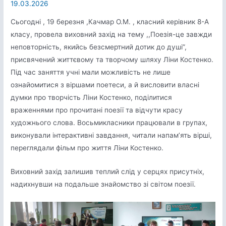
19.03.2026
Сьогодні , 19 березня ,Качмар О.М. , класний керівник 8-А
класу, провела виховний захід на тему ,,Поезія-це завжди
неповторність, якийсь безсмертний дотик до душі”,
присвячений життєвому та творчому шляху Ліни Костенко.
Під час заняття учні мали можливість не лише
ознайомитися з віршами поетеси, а й висловити власні
думки про творчість Ліни Костенко, поділитися
враженнями про прочитані поезії та відчути красу
художнього слова. Восьмикласники працювали в групах,
виконували інтерактивні завдання, читали напам’ять вірші,
переглядали фільм про життя Ліни Костенко.
Виховний захід залишив теплий слід у серцях присутніх,
надихнувши на подальше знайомство зі світом поезії.