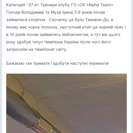
Категорія -37 кг. Тренери клубу ГО «СК «Alpha Team»
Гончар Володимир та Муха Ірина З 6 років почав
займатися спортом . Спочатку це було Таеквон-До, в
якому має чорну полоску, наступний етап це чорний пояс і
в 10 років почав займатись кікбоксингом, а тут він цього
року здобув титул Чемпіона України після чого його
запросили на Чемпіонат світу.
Бажаємо так тримати і здобути наступні перемоги!