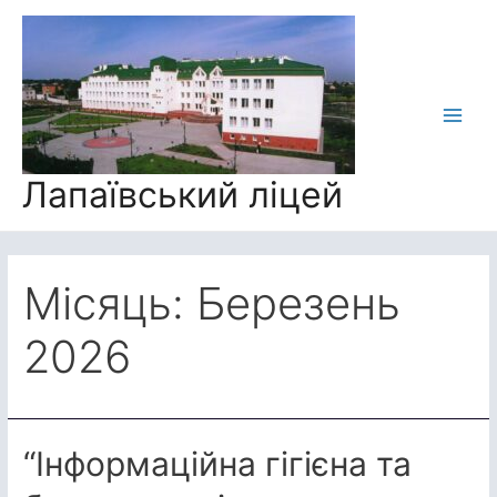
Перейти
до
вмісту
Main
Men
Лапаївський ліцей
Місяць:
Березень
2026
“Інформаційна гігієна та