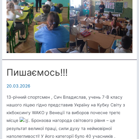
Пишаємось!!!
20.03.2026
13-річний спортсмен , Сич Владислав, учень 7-В класу
нашого ліцею гідно представив Україну на Кубку Світу з
кікбоксингу WAKO у Венеції та виборов почесне третє
місце
. Бронзова нагорода світового рівня – це
результат великої праці, сили духу та неймовірної
наполегливості! У його категорії було 40 учасників .