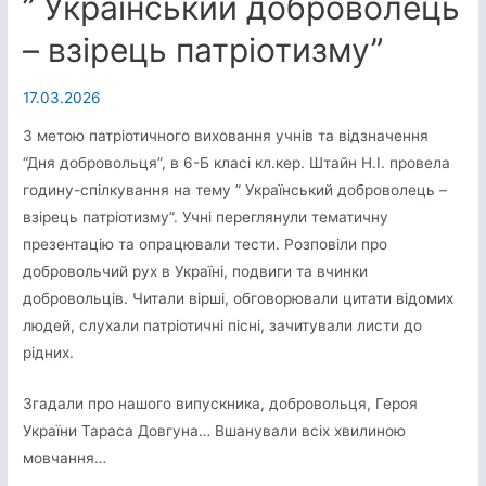
” Український доброволець
– взірець патріотизму”
17.03.2026
З метою патріотичного виховання учнів та відзначення
“Дня добровольця”, в 6-Б класі кл.кер. Штайн Н.І. провела
годину-спілкування на тему ” Український доброволець –
взірець патріотизму”. Учні переглянули тематичну
презентацію та опрацювали тести. Розповіли про
добровольчий рух в Україні, подвиги та вчинки
добровольців. Читали вірші, обговорювали цитати відомих
людей, слухали патріотичні пісні, зачитували листи до
рідних.
Згадали про нашого випускника, добровольця, Героя
України Тараса Довгуна… Вшанували всіх хвилиною
мовчання…