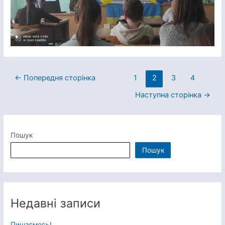
Пагінація
←
Попередня сторінка
1
2
3
4
записів
Наступна сторінка
→
Пошук
Пошук
Недавні записи
Пишаємось!