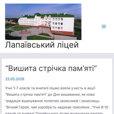
Перейти
до
вмісту
Main
Men
Лапаївський ліцей
“Вишита стрічка пам’яті”
22.05.2026
Учні 1-7 класів та вчителі ліцею взяли участь в акції
“Вишита стрічка пам’яті” до Дня вишиванки, як нова
традиція вшанування полеглих захисників і захисниць.
“Вічний Герой, чия хоробрість надихає покоління…”Учні 8-10
класів та вчителі Лапаївського ліцею вшанували пам’ять