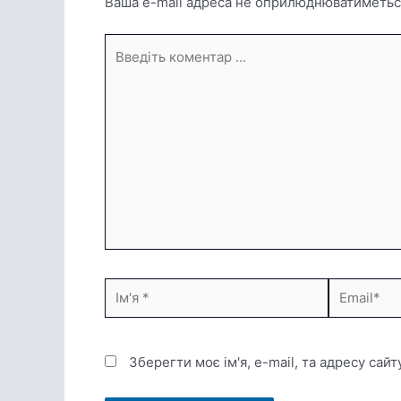
Ваша e-mail адреса не оприлюднюватиметьс
Введіть
коментар
...
Ім'я
Email*
*
Зберегти моє ім'я, e-mail, та адресу сай