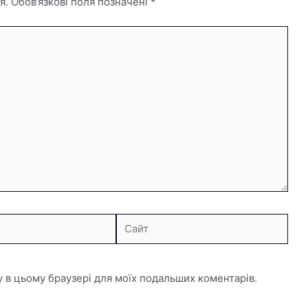
я.
Обов’язкові поля позначені
*
Сайт
ту в цьому браузері для моїх подальших коментарів.