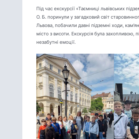
Під час екскурсії «Таємниці львівських під
О. Б. поринули у загадковий світ старовинног
Львова, побачили давні підземні ходи, кам’ян
місто з висоти. Екскурсія була захопливою,
незабутні емоції.