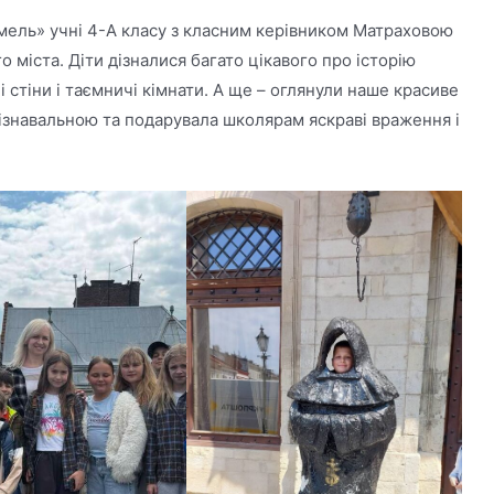
земель» учні 4-А класу з класним керівником Матраховою
о міста. Діти дізналися багато цікавого про історію
і стіни і таємничі кімнати. А ще – оглянули наше красиве
 пізнавальною та подарувала школярам яскраві враження і